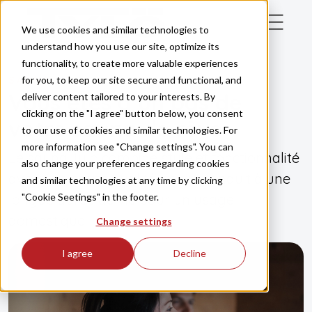
Skip to main content
We use cookies and similar technologies to
understand how you use our site, optimize its
functionality, to create more valuable experiences
for you, to keep our site secure and functional, and
SAUNA
Vous êtes à un pas de
deliver content tailored to your interests. By
clicking on the "I agree" button below, you consent
votre sauna de rêve
to our use of cookies and similar technologies. For
more information see "Change settings". You can
Le sauna Tylö combine style et fonctionnalité
also change your preferences regarding cookies
avec une haute qualité, ce qui conduit à une
and similar technologies at any time by clicking
"Cookie Seetings" in the footer.
longue durée de vie pour un usage
domestique.
Change settings
I agree
Decline