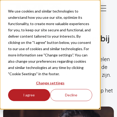
Skip to main content
We use cookies and similar technologies to
understand how you use our site, optimize its
functionality, to create more valuable experiences
for you, to keep our site secure and functional, and
ONZE PRODUCTEN
Je bent een stap dichterbij
deliver content tailored to your interests. By
clicking on the "I agree" button below, you consent
naar uw droomsauna
to our use of cookies and similar technologies. For
more information see "Change settings". You can
Al onze heaters, kamers, bedieningspanelen
also change your preferences regarding cookies
en stoomgeneratoren zijn door ons met de
and similar technologies at any time by clicking
"Cookie Seetings" in the footer.
hand gemaakt en we weten dat ze goed zijn.
Eenvoudig en veilig in gebruik, mooi
Change settings
vormgegeven en met een lage impact op het
I agree
Decline
milieu!