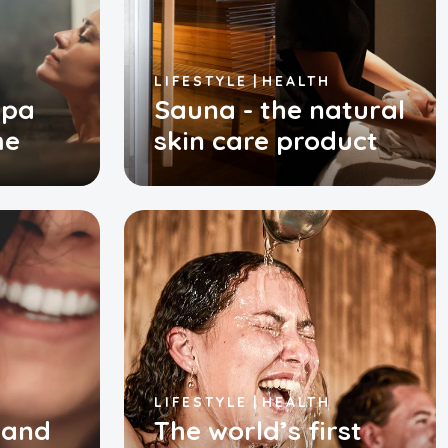
LIFESTYLE
HEALTH
spa
Sauna - the natural
me
skin care product
LIFESTYLE
HEALTH
 and
The world’s first