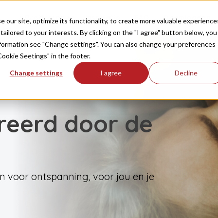
Producten
Inspiratie
FAQ
Downloaden
our site, optimize its functionality, to create more valuable experience
tailored to your interests. By clicking on the "I agree" button below, you
information see "Change settings". You can also change your preferences
Cookie Seetings" in the footer.
Change settings
I agree
Decline
reerd door de
en voor ontspanning, voor jou en je