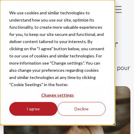
Skip to main content
We use cookies and similar technologies to
understand how you use our site, optimize its
functionality, to create more valuable experiences
for you, to keep our site secure and functional, and
ÊTRE INSPIRÉ
Laissez-vous inspirer par
deliver content tailored to your interests. By
clicking on the "I agree" button below, you consent
l'expérience
to our use of cookies and similar technologies. For
more information see "Change settings". You can
Maître de la détente année après année, pour
also change your preferences regarding cookies
vous et votre santé.
and similar technologies at any time by clicking
"Cookie Seetings" in the footer.
Change settings
I agree
Decline